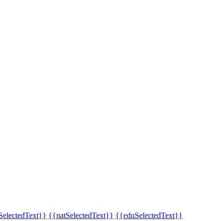
SelectedText}}
{{natSelectedText}}
{{eduSelectedText}}