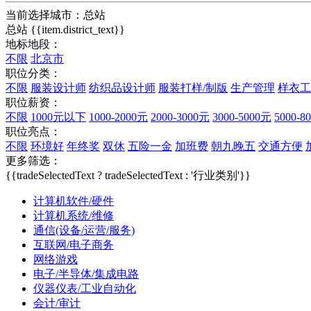
当前选择城市：
总站
总站
{{item.district_text}}
地标地段：
不限
北京市
职位分类：
不限
服装设计师
纺织品设计师
服装打样/制版
生产管理
样衣工
职位薪资：
不限
1000元以下
1000-2000元
2000-3000元
3000-5000元
5000-8
职位亮点：
不限
环境好
年终奖
双休
五险一金
加班费
朝九晚五
交通方便
更多筛选：
{{tradeSelectedText ? tradeSelectedText : '行业类别'}}
计算机软件/硬件
计算机系统/维修
通信(设备/运营/服务)
互联网/电子商务
网络游戏
电子/半导体/集成电路
仪器仪表/工业自动化
会计/审计