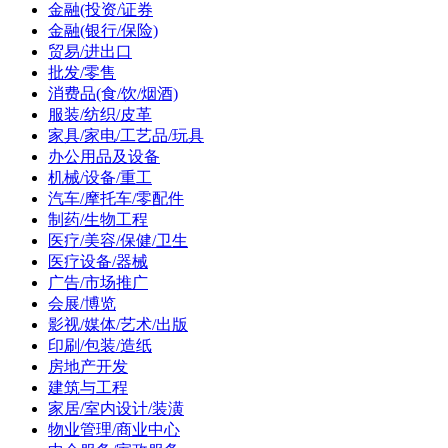
金融(投资/证券
金融(银行/保险)
贸易/进出口
批发/零售
消费品(食/饮/烟酒)
服装/纺织/皮革
家具/家电/工艺品/玩具
办公用品及设备
机械/设备/重工
汽车/摩托车/零配件
制药/生物工程
医疗/美容/保健/卫生
医疗设备/器械
广告/市场推广
会展/博览
影视/媒体/艺术/出版
印刷/包装/造纸
房地产开发
建筑与工程
家居/室内设计/装潢
物业管理/商业中心