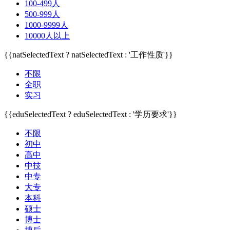
100-499人
500-999人
1000-9999人
10000人以上
{{natSelectedText ? natSelectedText : '工作性质'}}
不限
全职
实习
{{eduSelectedText ? eduSelectedText : '学历要求'}}
不限
初中
高中
中技
中专
大专
本科
硕士
博士