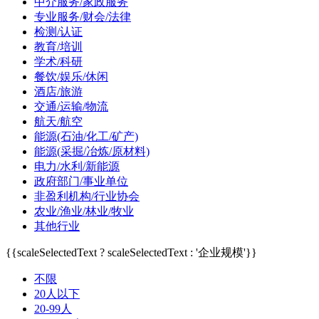
中介服务/家政服务
专业服务/财会/法律
检测/认证
教育/培训
学术/科研
餐饮/娱乐/休闲
酒店/旅游
交通/运输/物流
航天/航空
能源(石油/化工/矿产)
能源(采掘/冶炼/原材料)
电力/水利/新能源
政府部门/事业单位
非盈利机构/行业协会
农业/渔业/林业/牧业
其他行业
{{scaleSelectedText ? scaleSelectedText : '企业规模'}}
不限
20人以下
20-99人