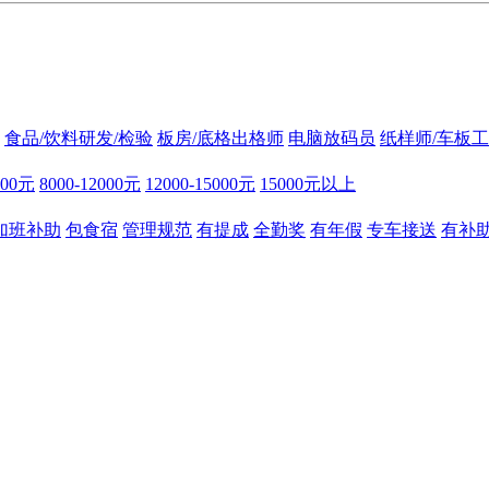
食品/饮料研发/检验
板房/底格出格师
电脑放码员
纸样师/车板工
000元
8000-12000元
12000-15000元
15000元以上
加班补助
包食宿
管理规范
有提成
全勤奖
有年假
专车接送
有补