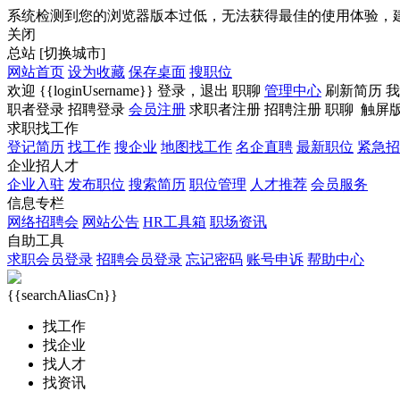
系统检测到您的浏览器版本过低，无法获得最佳的使用体验，
关闭
总站
[切换城市]
网站首页
设为收藏
保存桌面
搜职位
欢迎
{{loginUsername}}
登录，
退出
职聊
管理中心
刷新简历
我
职者登录
招聘登录
会员注册
求职者注册
招聘注册
职聊
触屏
求职找工作
登记简历
找工作
搜企业
地图找工作
名企直聘
最新职位
紧急招
企业招人才
企业入驻
发布职位
搜索简历
职位管理
人才推荐
会员服务
信息专栏
网络招聘会
网站公告
HR工具箱
职场资讯
自助工具
求职会员登录
招聘会员登录
忘记密码
账号申诉
帮助中心
{{searchAliasCn}}
找工作
找企业
找人才
找资讯