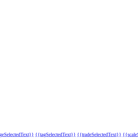
eSelectedText}}
{{tagSelectedText}}
{{tradeSelectedText}}
{{scale